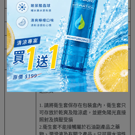
產品名稱
【岡本】SK蝶薄型(3入)
產品規格
3入/盒
產品成份
乳膠、潤滑劑
產地
THAILAND
保存方式/
5年
期限
※使用前請詳閱說明警語及注意事項
※保險套為個人衛生用品，開封後不接受
退換貨
1. 請將衛生套保存在包裝盒內，衛生套只
可存放於乾爽及陰涼處，並避免陽光直接
照射及擠壓受損
2.衛生套不能接觸屬於石油副產品之藥
物、潤滑液及有關之產品。只可用水溶性