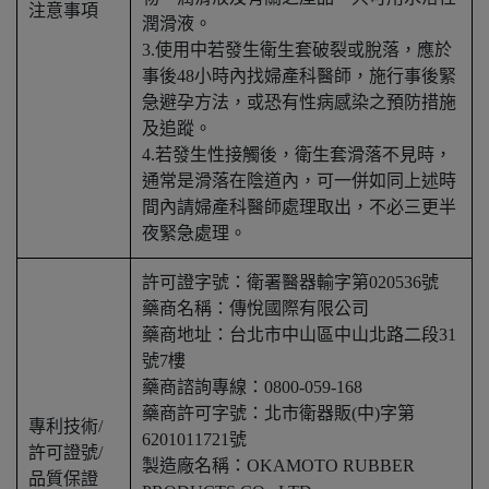
注意事項
潤滑液。
3.使用中若發生衛生套破裂或脫落，應於
事後48小時內找婦產科醫師，施行事後緊
急避孕方法，或恐有性病感染之預防措施
及追蹤。
4.若發生性接觸後，衛生套滑落不見時，
通常是滑落在陰道內，可一併如同上述時
間內請婦產科醫師處理取出，不必三更半
夜緊急處理。
許可證字號：衛署醫器輸字第020536號
藥商名稱：傳悅國際有限公司
藥商地址：台北市中山區中山北路二段31
號7樓
藥商諮詢專線：0800-059-168
藥商許可字號：北市衛器販(中)字第
專利技術/
6201011721號
許可證號/
製造廠名稱：OKAMOTO RUBBER
品質保證