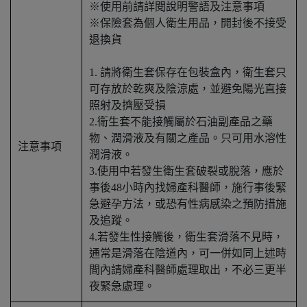
※使用前請詳閱說明警語及注意事項
※保險套為個人衛生用品，開封後不接受
退換貨
1. 請將衛生套保存在包裝盒內，衛生套只
可存放於乾爽及陰涼處，並避免陽光直接
照射及擠壓受損
2.衛生套不能接觸屬於石油副產品之藥
物、潤滑液及有關之產品。只可用水溶性
注意事項
潤滑液。
3.使用中若發生衛生套破裂或脫落，應於
事後48小時內找婦產科醫師，施行事後緊
急避孕方法，或恐有性病感染之預防措施
及追蹤。
4.若發生性接觸後，衛生套滑落不見時，
通常是滑落在陰道內，可一併如同上述時
間內請婦產科醫師處理取出，不必三更半
夜緊急處理。