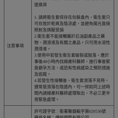
退換貨
1. 請將衛生套保存在包裝盒內，衛生套只
可存放於乾爽及陰涼處，並避免陽光直接
照射及擠壓受損
2.衛生套不能接觸屬於石油副產品之藥
物、潤滑液及有關之產品。只可用水溶性
注意事項
潤滑液。
3.使用中若發生衛生套破裂或脫落，應於
事後48小時內找婦產科醫師，施行事後緊
急避孕方法，或恐有性病感染之預防措施
及追蹤。
4.若發生性接觸後，衛生套滑落不見時，
通常是滑落在陰道內，可一併如同上述時
間內請婦產科醫師處理取出，不必三更半
夜緊急處理。
許可證字號：衛署醫器輸字第020536號
藥商名稱：傳悅國際有限公司