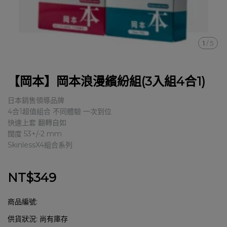
1
/
5
【岡本】岡本浪漫繽紛組(3入組4合1)
日本銷售領導品牌
4合1超值組合 不同體驗 一次到位
快速上套 翻轉自如
闊度 53+/-2 mm
SkinlessX4組合系列
NT$349
商品編號:
供貨狀況:
尚有庫存