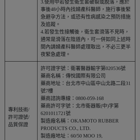
3.使用中若發生衛生套破裂或脫落，應於
事後48小時內找婦產科醫師，施行事後緊
急避孕方法，或恐有性病感染之預防措施
及追蹤。
4.若發生性接觸後，衛生套滑落不見時，
通常是滑落在陰道內，可一併如同上述時
間內請婦產科醫師處理取出，不必三更半
夜緊急處理。
許可證字號：衛署醫器輸字第020536號
藥商名稱：傳悅國際有限公司
藥商地址：台北市中山區中山北路二段31
號7樓
藥商諮詢專線：0800-059-168
藥商許可字號：北市衛器販(中)字第
專利技術/
6201011721號
許可證號/
製造廠名稱：OKAMOTO RUBBER
品質保證
PRODUCTS CO., LTD.
製造廠地址：60/50 MOO 19,