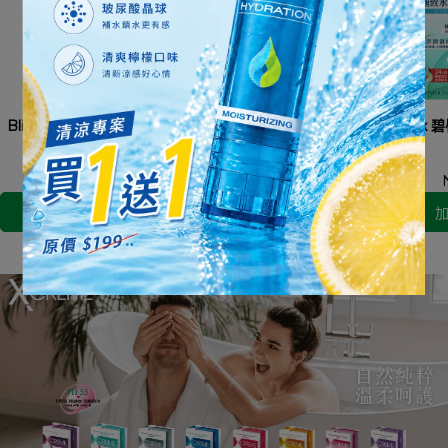
Blistex 碧唇 - 水感修護潤唇
Blistex 碧唇 - 高保濕潤色 護
Blistex
膏
唇膏
NT$159
NT$199
NT$149
NT$199
加入購物車
加入購物車