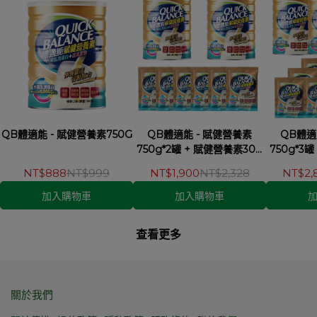
QB體適能 - 賦健營養素750G
QB體適能 - 賦健營養素
QB體適
750g*2罐 + 賦健營養素30g
750g*3
*6包
NT$888
NT$999
NT$1,900
NT$2,328
NT$2,
加入購物車
加入購物車
查看更多
關於我們