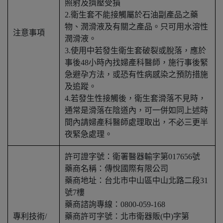
照射及擠壓受損
2.衛生套不能接觸屬於石油副產品之藥
物、潤滑液及有關之產品。只可用水溶性
注意事項
潤滑液。
3.使用中若發生衛生套破裂或脫落，應於
事後48小時內找婦產科醫師，施行事後緊
急避孕方法，或恐有性病感染之預防措施
及追蹤。
4.若發生性接觸後，衛生套滑落不見時，
通常是滑落在陰道內，可一併如同上述時
間內請婦產科醫師處理取出，不必三更半
夜緊急處理。
許可證字號：衛署醫器輸字第017656號
藥商名稱：傳悅國際有限公司
藥商地址：台北市中山區中山北路二段31
號7樓
藥商諮詢專線：0800-059-168
專利技術/
藥商許可字號：北市衛器販(中)字第