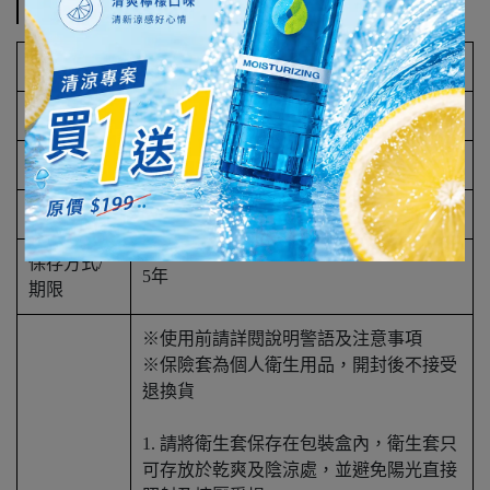
規格說明
產品名稱
【岡本】003RF(3入)
產品規格
3入/盒
產品成份
乳膠、潤滑劑
產地
JAPAN
保存方式/
5年
期限
※使用前請詳閱說明警語及注意事項
※保險套為個人衛生用品，開封後不接受
退換貨
1. 請將衛生套保存在包裝盒內，衛生套只
可存放於乾爽及陰涼處，並避免陽光直接