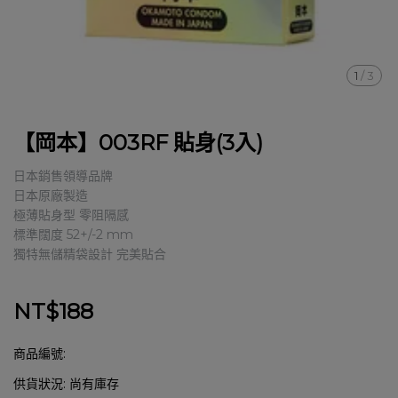
1
/
3
【岡本】003RF 貼身(3入)
日本銷售領導品牌
日本原廠製造
極薄貼身型 零阻隔感
標準闊度 52+/-2 mm
獨特無儲精袋設計 完美貼合
NT$188
商品編號:
供貨狀況:
尚有庫存