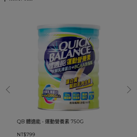
QB 體適能 - 運動營養素 750G
QB
素 
NT$799
NT