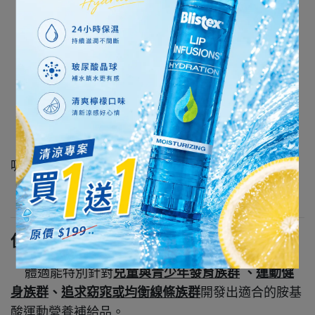
【18種胺基酸組合】每100g含15,000mg
【低熱量 117kcal】蛋白質營養補充 輕食熱飲
【強化維他命B】保持強健的體力恢復疲勞
【強化膳食纖維】促進代謝，幫助腸胃消化
【營養CP值4:1】專業運動營養配方，強化蛋白質
吸收率
【0%膽固醇 奶素可用】
使用族群
體適能特別針對
兒童與青少年發育族群
、
運動健
身族群
、
追求窈窕或均衡線條族群
開發出適合的胺基
酸運動營養補給品
。