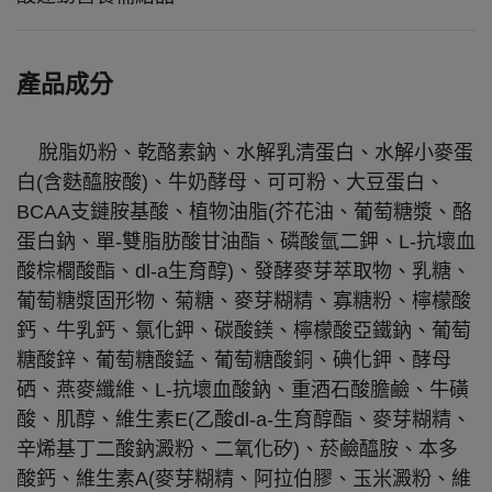
產品成分
脫脂奶粉、乾酪素鈉、水解乳清蛋白、水解小麥蛋
白(含麩醯胺酸)、牛奶酵母、可可粉、大豆蛋白、
BCAA支鏈胺基酸、植物油脂(芥花油、葡萄糖漿、酪
蛋白鈉、單-雙脂肪酸甘油酯、磷酸氫二鉀、L-抗壞血
酸棕櫚酸酯、dl-a生育醇)、發酵麥芽萃取物、乳糖、
葡萄糖漿固形物、菊糖、
麥芽糊精
、寡糖粉、檸檬酸
鈣、牛乳鈣、氯化鉀、碳酸鎂、檸檬酸亞鐵鈉、葡萄
糖酸鋅、葡萄糖酸錳、葡萄糖酸銅、碘化鉀、酵母
硒、燕麥纖維、L-抗壞血酸鈉、重酒石酸膽鹼、牛磺
酸、肌醇、維生素E(乙酸dl-a-生育醇酯、麥芽糊精、
辛烯基丁二酸鈉澱粉、二氧化矽)、菸鹼醯胺、本多
酸鈣、維生素A(麥芽糊精、阿拉伯膠、玉米澱粉、維