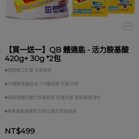
1
/
1
【買一送一】QB 體適能 - 活力胺基酸
420g+ 30g *2包
■德國進口乳源 台灣製造
■18種胺基酸組合 0%膽固醇 奶素可用
■保持強健的體力恢復疲勞 促進代謝 幫助腸胃消化
■專業運動營養配方強化蛋白質吸收率
NT$499