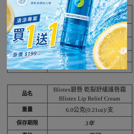
Blistex 碧唇 舒敏修護 潤唇膏
品名
Blistex Sensitive
重量
4.25公克(0.15 oz)
保存期限
3年
產地
USA(美國)
市價
NT. 149/支
Blistex碧唇 乾裂舒緩護唇霜
品名
Blistex Lip Relief Cream
重量
6.0公克(0.21oz)/支
保存期限
3年