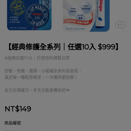
1
/
1
【經典修護全系列｜任選10入 $999】
❄️經典任選10入，打造你的潤唇日常
舒敏、修護、濃潤、小藍罐全系列自由搭，
滿足每一種乾唇需求，一次備齊更划算！
全方位潤護力，冬天也能柔嫩如初💋
NT$149
商品編號: