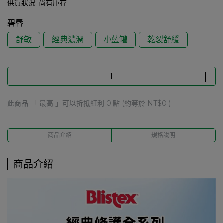
供貨狀況:
尚有庫存
碧唇
舒敏
經典濃潤
小藍罐
乾裂舒緩
此商品 「 最高 」可以折抵紅利
0
點 (約等於
NT$0
)
商品介紹
規格說明
商品介紹